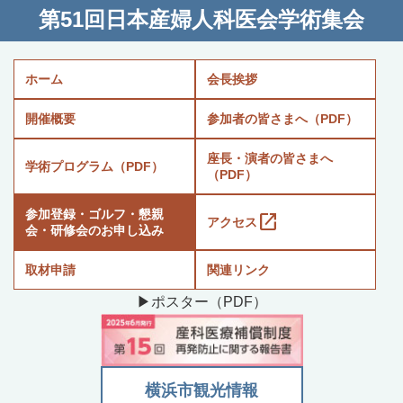
第51回日本産婦人科医会学術集会
ホーム
会長挨拶
開催概要
参加者の皆さまへ（PDF）
座長・演者の皆さまへ
学術プログラム（PDF）
（PDF）
参加登録・ゴルフ・懇親
open_in_new
アクセス
会・研修会のお申し込み
取材申請
関連リンク
▶ポスター（PDF）
横浜市観光情報